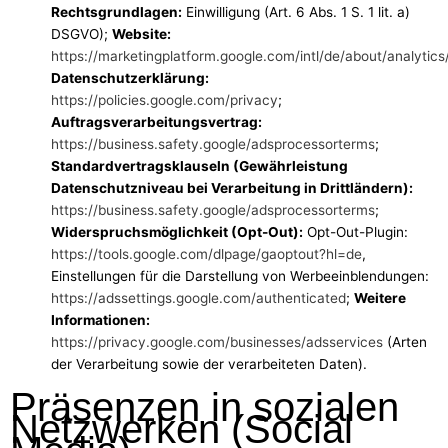
Rechtsgrundlagen:
Einwilligung (Art. 6 Abs. 1 S. 1 lit. a)
DSGVO);
Website:
https://marketingplatform.google.com/intl/de/about/analytics
Datenschutzerklärung:
https://policies.google.com/privacy
;
Auftragsverarbeitungsvertrag:
https://business.safety.google/adsprocessorterms
;
Standardvertragsklauseln (Gewährleistung
Datenschutzniveau bei Verarbeitung in Drittländern):
https://business.safety.google/adsprocessorterms
;
Widerspruchsmöglichkeit (Opt-Out):
Opt-Out-Plugin:
https://tools.google.com/dlpage/gaoptout?hl=de
,
Einstellungen für die Darstellung von Werbeeinblendungen:
https://adssettings.google.com/authenticated
;
Weitere
Informationen:
https://privacy.google.com/businesses/adsservices
(Arten
der Verarbeitung sowie der verarbeiteten Daten).
Präsenzen in sozialen
Netzwerken (Social