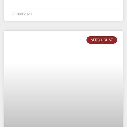
MARZAVA – LIVE DJ MIX –
LONDON, VEREINIGTES
KÖNIGREICH | 2023
WEITERLESEN »
9. April 2023
AFRO HOUSE