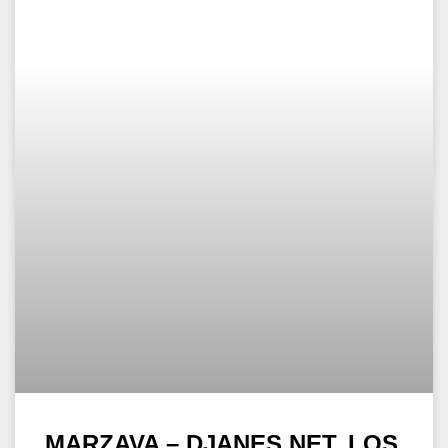
MARZAVA
WEITERLESEN »
29. März 2022
SOZIALE VERBINDUNG
© 2026 MUSIC IN MY MIND || Alle Rechte vorbehalten