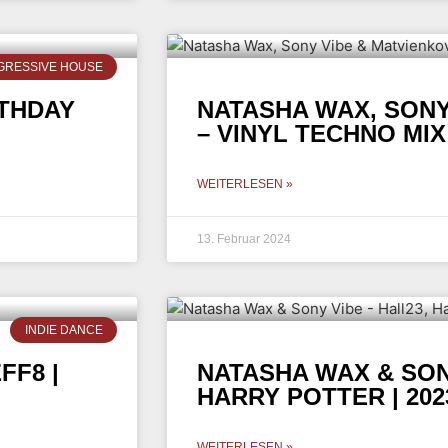
GRESSIVE HOUSE
RTHDAY
NATASHA WAX, SONY
– VINYL TECHNO MIX 
WEITERLESEN »
13. Februar 2024
INDIE DANCE
FF8 |
NATASHA WAX & SONY
HARRY POTTER | 202
WEITERLESEN »