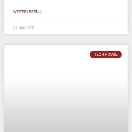
WEITERLESEN »
21. Juli 2023
TECH HOUSE
ALEV TAV – DJANES.NET,