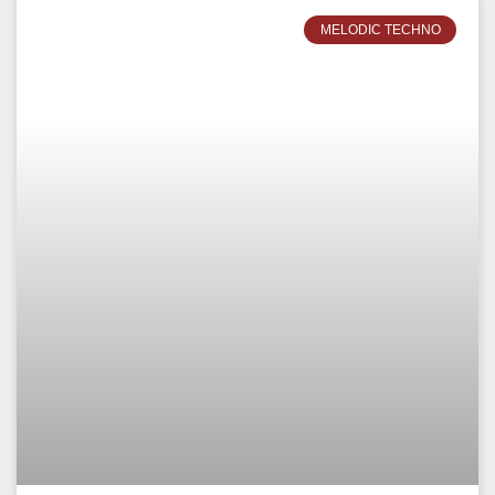
MELODIC TECHNO
LINDA GRAZIA – PEAK TIME –
EPHIMERA TULUM | 2023
WEITERLESEN »
15. April 2023