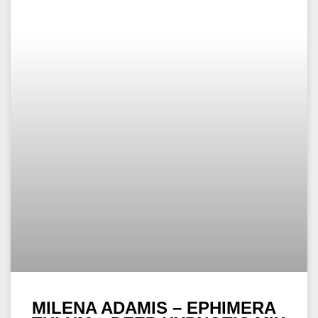
MILENA ADAMIS – EPHIMERA
TULUM – DEEP HYPNOTIC MIX
| 2023
WEITERLESEN »
15. Juni 2023