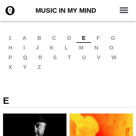
Zum
MUSIC IN MY MIND
Inhalt
springen
1
A
B
C
D
E
F
G
H
I
J
K
L
M
N
O
P
Q
R
S
T
U
V
W
X
Y
Z
E