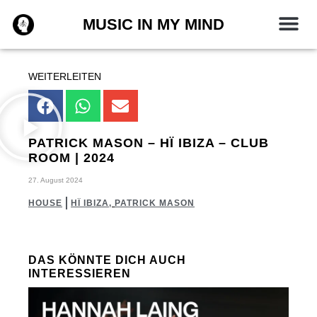
Zum
MUSIC IN MY MIND
Inhalt
springen
WEITERLEITEN
PATRICK MASON – HÏ IBIZA – CLUB
ROOM | 2024
27. August 2024
HOUSE
HÏ IBIZA
,
PATRICK MASON
DAS KÖNNTE DICH AUCH
INTERESSIEREN