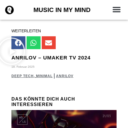
Zum
MUSIC IN MY MIND
Inhalt
springen
WEITERLEITEN
ANRILOV – UMAKER TV 2024
18. Februar 2025
DEEP TECH
,
MINIMAL
ANRILOV
DAS KÖNNTE DICH AUCH
INTERESSIEREN