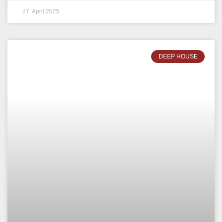
27. April 2025
DEEP HOUSE
CRISTINA LAZIC – VINYL
ONLY SESSIONS APRIL 2025
WEITERLESEN »