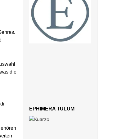
Genres.
d
Auswahl
 was die
dir
EPHIMERA TULUM
gehören
weitern