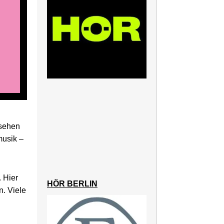
nsehen
musik –
 Hier
HÖR BERLIN
n. Viele