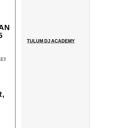
IAN
5
TULUM DJ ACADEMY
LEY
,