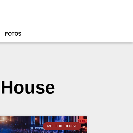
FOTOS
c House
MELODIC HOUSE